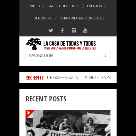
VIDEO
GALERIA DEL SHOCK
EVENTOS
DENUNCIAS
HERRAMIENTAS POPULARES
RECIENTE
 PARA VÍCTIMAS DE GUERRA SUCIA
NUESTRA PROPUESTA
EDITORIA
RECENT POSTS