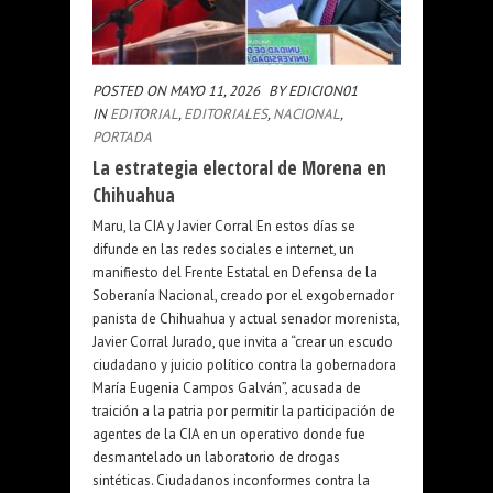
POSTED ON MAYO 11, 2026
BY EDICION01
IN
EDITORIAL
,
EDITORIALES
,
NACIONAL
,
PORTADA
La estrategia electoral de Morena en
Chihuahua
Maru, la CIA y Javier Corral En estos días se
difunde en las redes sociales e internet, un
manifiesto del Frente Estatal en Defensa de la
Soberanía Nacional, creado por el exgobernador
panista de Chihuahua y actual senador morenista,
Javier Corral Jurado, que invita a “crear un escudo
ciudadano y juicio político contra la gobernadora
María Eugenia Campos Galván”, acusada de
traición a la patria por permitir la participación de
agentes de la CIA en un operativo donde fue
desmantelado un laboratorio de drogas
sintéticas. Ciudadanos inconformes contra la