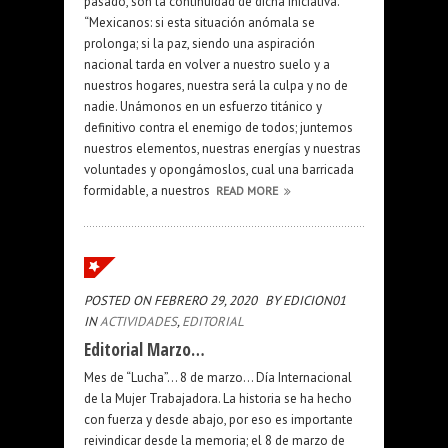
pasado, son la continuidad de dicha iniciativa.
“Mexicanos: si esta situación anómala se
prolonga; si la paz, siendo una aspiración
nacional tarda en volver a nuestro suelo y a
nuestros hogares, nuestra será la culpa y no de
nadie. Unámonos en un esfuerzo titánico y
definitivo contra el enemigo de todos; juntemos
nuestros elementos, nuestras energías y nuestras
voluntades y opongámoslos, cual una barricada
formidable, a nuestros
READ MORE
POSTED ON FEBRERO 29, 2020
BY EDICION01
IN
ACTIVIDADES
,
EDITORIAL
Editorial Marzo…
Mes de “Lucha”… 8 de marzo… Día Internacional
de la Mujer Trabajadora. La historia se ha hecho
con fuerza y desde abajo, por eso es importante
reivindicar desde la memoria; el 8 de marzo de