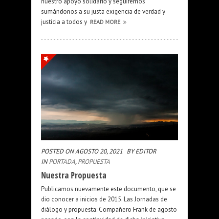
nuestro apoyo solidario y seguiremos
sumándonos a su justa exigencia de verdad y
justicia a todos y
READ MORE
POSTED ON AGOSTO 20, 2021
BY EDITOR
IN
PORTADA
,
PROPUESTA
Nuestra Propuesta
Publicamos nuevamente este documento, que se
dio conocer a inicios de 2015. Las Jornadas de
diálogo y propuesta: Compañero Frank de agosto