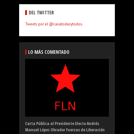
DEL TWITTER
Tweets por el @casatodasytodos.
LO MÁS COMENTADO
Nuestra Propuesta
De saberes Populares
Carta abierta a María de Jesús Patricio
La depreciación del peso mexicano
Carta Pública al Presidente Electo Andrés
Martínez, Marichuy, sobre desplazamiento
Manuel López Obrador Fuerzas de Liberación
forzado.