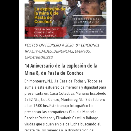
POSTED ON FEBRERO 4, 2020
BY EDICION01
IN
ACTIVIDADES
,
DENUNCIAS
,
EVENTOS
,
UNCATEGORIZED
14 Aniversario de la explosión de la
Mina 8, de Pasta de Conchos
En Monterrey, N.L., la Casa de Todas y Todos se
suma a éste esfuerzo de memoria y dignidad para
presentarla en: Casa Colectiva: Mariano Escobedo
#732 Nte, Col. Centro, Monterrey, NL | 8 de febrero
a las 16:00 hrs. Este trabajo fotográfico lo
presentan las compañeras Claudia Maricela
Escobar Pacheco y Elisabeth Castillo Rábago,
viudas que siguen en pie de lucha buscando el
recate de los mineros y la dignificación del