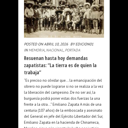
POSTED ON ABRIL 10, 2026
BY EDICION01
IN
MEMORIA
,
NACIONAL
,
PORTADA
Resuenan hasta hoy demandas
zapatistas: “La tierra es de quien la
trabaja”
“Es preciso no olvidar que… la emancipación del
obrero no puede lograrse si no se realiza a la vez
la liberación del campesino. De no ser así, la
burguesía podrá poner estas dos fuerzas la una
frente a la otra…” Emiliano Zapata A más de una
centuria (107 años) de la emboscada y asesinato
del General en jefe del Ejército Libertador del Sur,
Emiliano Zapata en la hacienda de Chinameca,