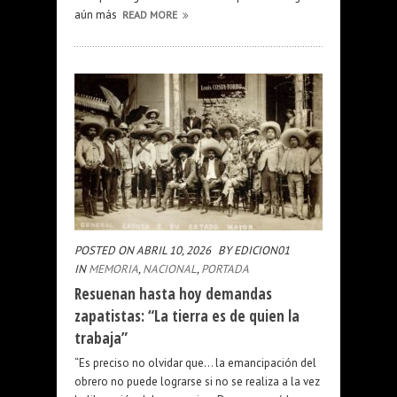
aún más
READ MORE
POSTED ON ABRIL 10, 2026
BY EDICION01
IN
MEMORIA
,
NACIONAL
,
PORTADA
Resuenan hasta hoy demandas
zapatistas: “La tierra es de quien la
trabaja”
“Es preciso no olvidar que… la emancipación del
obrero no puede lograrse si no se realiza a la vez