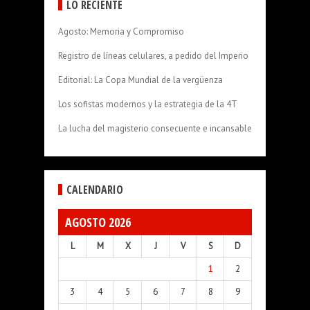
LO RECIENTE
Agosto: Memoria y Compromiso
Registro de líneas celulares, a pedido del Imperio
Editorial: La Copa Mundial de la vergüenza
Los sofistas modernos y la estrategia de la 4T
La lucha del magisterio consecuente e incansable
CALENDARIO
AGOSTO 2026
L
M
X
J
V
S
D
1
2
3
4
5
6
7
8
9