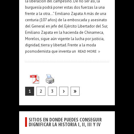
la liberación del campesino. De no ser así, la
burguesía podrá poner estas dos fuerzas la una
frente a la otra…” Emiliano Zapata A más de una
centuria (107 años) de la emboscada y asesinato
del General en jefe del Ejército Libertador del Sur,
Emiliano Zapata en la hacienda de Chinameca,
Morelos, sigue aún vigente la lucha por justicia,
dignidad, tierra y libertad. Frente a la moda
posmodernista que inventa un
READ MORE
›
»
1
2
3
SITIOS EN DONDE PUEDES CONSEGUIR
DIGNIFICAR LA HISTORIA I, II, III Y IV