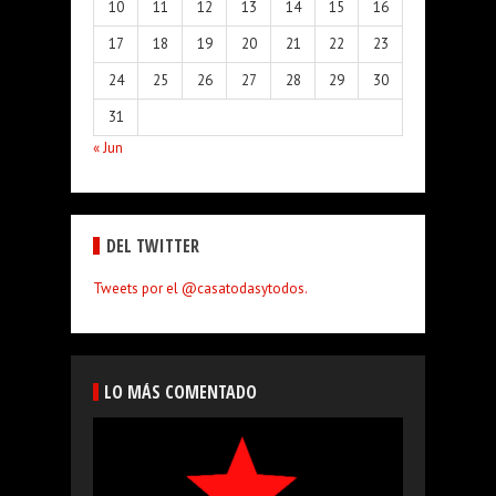
10
11
12
13
14
15
16
17
18
19
20
21
22
23
24
25
26
27
28
29
30
31
« Jun
DEL TWITTER
Tweets por el @casatodasytodos.
LO MÁS COMENTADO