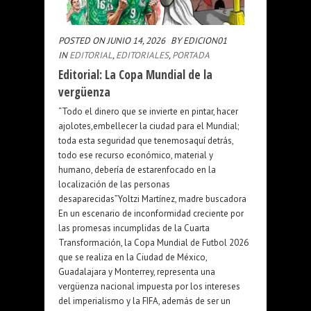
POSTED ON JUNIO 14, 2026
BY EDICION01
IN
EDITORIAL
,
EDITORIALES
,
PORTADA
Editorial: La Copa Mundial de la
vergüenza
“Todo el dinero que se invierte en pintar, hacer
ajolotes,embellecer la ciudad para el Mundial;
toda esta seguridad que tenemosaquí detrás,
todo ese recurso económico, material y
humano, debería de estarenfocado en la
localización de las personas
desaparecidas”Yoltzi Martínez, madre buscadora
En un escenario de inconformidad creciente por
las promesas incumplidas de la Cuarta
Transformación, la Copa Mundial de Futbol 2026
que se realiza en la Ciudad de México,
Guadalajara y Monterrey, representa una
vergüenza nacional impuesta por los intereses
del imperialismo y la FIFA, además de ser un