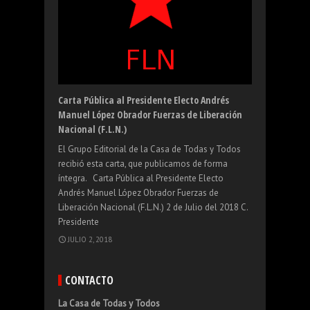
Nuestra Propuesta
Carta abierta a María de Jesús Patricio
De saberes Populares
La depreciación del peso mexicano
Carta Pública al Presidente Electo Andrés
Martínez, Marichuy, sobre desplazamiento
Manuel López Obrador Fuerzas de Liberación
forzado.
Nacional (F.L.N.)
ABRIL 3, 2015
El Grupo Editorial de la Casa de Todas y Todos
recibió esta carta, que publicamos de forma
íntegra. Carta Pública al Presidente Electo
FEBRERO 7, 2016
Andrés Manuel López Obrador Fuerzas de
AGOSTO 20, 2021
Liberación Nacional (F.L.N.) 2 de Julio del 2018 C.
OCTUBRE 14, 2017
Presidente
JULIO 2, 2018
CONTACTO
La Casa de Todas y Todos