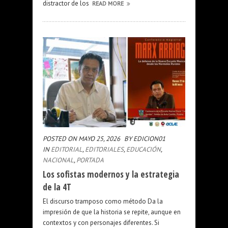
distractor de los
READ MORE
POSTED ON MAYO 25, 2026
BY EDICION01
IN
EDITORIAL
,
EDITORIALES
,
EDUCACIÓN
,
NACIONAL
,
PORTADA
Los sofistas modernos y la estrategia
de la 4T
El discurso tramposo como método Da la
impresión de que la historia se repite, aunque en
contextos y con personajes diferentes. Si