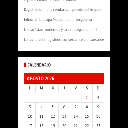
Registro de líneas celulares, a pedido del Imperio
Editorial: La Copa Mundial de la vergüenza
Los sofistas modernos y la estrategia de la 4T
La lucha del magisterio consecuente e incansable
CALENDARIO
AGOSTO 2026
L
M
X
J
V
S
D
1
2
3
4
5
6
7
8
9
10
11
12
13
14
15
16
17
18
19
20
21
22
23