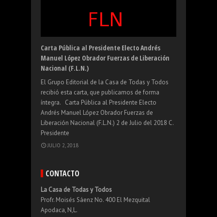
Nuestra Propuesta
De saberes Populares
Carta abierta a María de Jesús Patricio
La depreciación del peso mexicano
Carta Pública al Presidente Electo Andrés
Martínez, Marichuy, sobre desplazamiento
Manuel López Obrador Fuerzas de Liberación
forzado.
Nacional (F.L.N.)
ABRIL 3, 2015
El Grupo Editorial de la Casa de Todas y Todos
recibió esta carta, que publicamos de forma
íntegra. Carta Pública al Presidente Electo
FEBRERO 7, 2016
Andrés Manuel López Obrador Fuerzas de
AGOSTO 20, 2021
Liberación Nacional (F.L.N.) 2 de Julio del 2018 C.
OCTUBRE 14, 2017
Presidente
JULIO 2, 2018
CONTACTO
La Casa de Todas y Todos
Profr. Moisés Sáenz No. 400 El Mezquital
Apodaca, N,L.