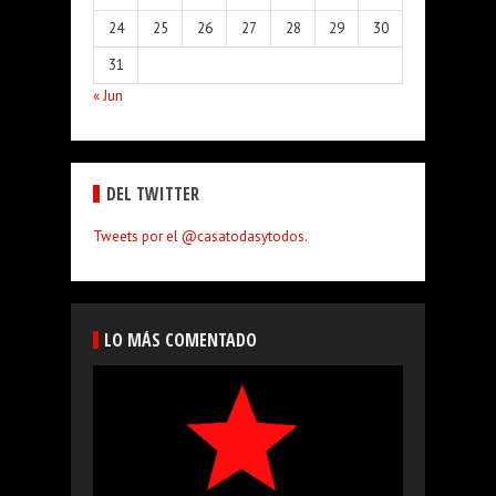
24
25
26
27
28
29
30
31
« Jun
DEL TWITTER
Tweets por el @casatodasytodos.
LO MÁS COMENTADO